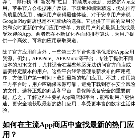
荐”、“排行榜”和“新发布”栏目，持续展示最新、最热的App应
用。苹果官方会根据用户反馈、下载量和编辑精选，优先推荐
高质量的应用，确保用户获得最佳体验。对于安卓用户来说，
Google Play商店也是不可或缺的选择。它提供了丰富的应用分
类和实时更新的“热门应用”榜单，方便用户浏览最新上线或最
受欢迎的App。两者都在不断优化界面和推荐算法，为用户提
供一个高效、可靠的应用获取渠道。
除了官方应用商店外，一些第三方平台也提供优质的App应用
资源。例如，APKPure、APKMirror等平台，专注于提供不同
版本的APK文件，尤其适合在某些地区无法访问官方商店或
需要特定版本的用户。这些平台经常整理最新发布的应用程
序，方便用户第一时间下载到最新的热门应用。不过，使用第
三方平台时，用户应确保来源可靠，避免下载到存在安全风险
的文件。选择正规的商店和平台，是保障设备安全的重要前
提。总之，了解这些主要的App商店和平台，能帮助用户更快
速、更安全地获取最新的热门应用，享受更丰富的数字生活体
验。
如何在主流App商店中查找最新的热门应
用？