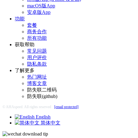
macOS版App
安卓版App
功能
套餐
商务合作
所有功能
获取帮助
常见问题
用户评价
隐私条款
了解更多
热门网址
博客文章
防失联二维码
防失联(github)
© AHAspeed. All rights reserved
[email protected]
English
简体中文