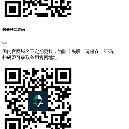
防失联二维码
国内官网域名不定期更换，为防止失联，请保存二维码。
扫码即可获取备用官网地址