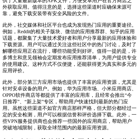
供了大量最新版本的APK文件，方便安卓用户在官方商店之
外获取应用。值得注意的是，选择这些渠道时应确保来源可
靠，避免下载安装带有安全风险的文件。
此外，社交媒体和社区平台也成为发现热门应用的重要途径。
例如，Reddit的相关子版块、微信的应用推荐群、知乎的应用
话题，都聚集了大量技术爱好者和用户分享最新的应用体验和
下载资源。用户可以通过关注这些社区中的热门讨论，及时了
解哪些应用正在流行，哪些功能受到好评。值得一提的是，许
多博主和意见领袖会定期发布应用推荐清单，为用户提供专业
的使用建议。这种方式不仅便捷，还能获得更为真实和多元的
应用评价。
此外，部分第三方应用市场也提供了丰富的应用资源，尤其是
针对安卓设备的用户。例如，华为应用市场、小米应用商店、
OPPO软件商店等都提供了丰富的应用库，且经常会推出“今
日推荐”、“新上架”专区，帮助用户快速找到最新的热门应
用。虽然这些渠道不如官方商店那样严格，但大部分都经过一
定的安全检测，用户可以根据信誉和评价选择下载。此外，一
些VPN服务提供商也会推荐一些国外的应用商店，帮助用户
突破地域限制，获取全球范围内的最新应用资源。