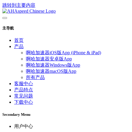
跳转到主要内容
主导航
首页
产品
啊哈加速器iOS版App (iPhone & iPad)
啊哈加速器安卓版App
啊哈加速器Windows版App
啊哈加速器macOS版App
所有产品
客服中心
产品特点
常见问题
下载中心
Secondary Menu
用户中心