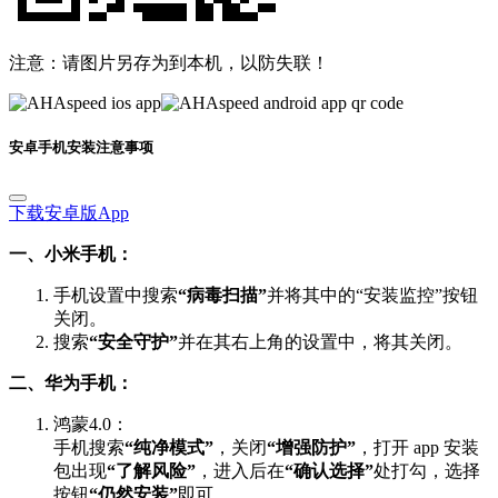
注意：请图片另存为到本机，以防失联！
安卓手机安装注意事项
下载安卓版App
一、小米手机：
手机设置中搜索
“病毒扫描”
并将其中的“安装监控”按钮
关闭。
搜索
“安全守护”
并在其右上角的设置中，将其关闭。
二、华为手机：
鸿蒙4.0：
手机搜索
“纯净模式”
，关闭
“增强防护”
，打开 app 安装
包出现
“了解风险”
，进入后在
“确认选择”
处打勾，选择
按钮
“仍然安装”
即可。