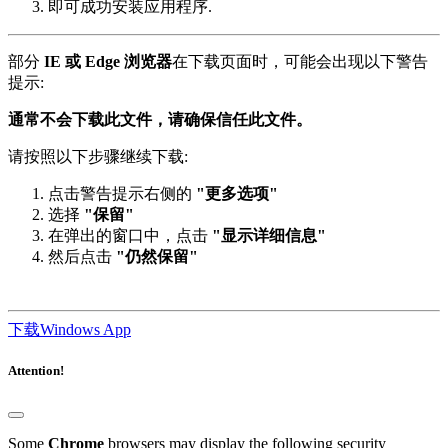
即可成功安装应用程序.
部分
IE 或 Edge 浏览器
在下载页面时，可能会出现以下警告
提示:
通常不会下载此文件，请确保信任此文件。
请按照以下步骤继续下载:
点击警告提示右侧的
"更多选项"
选择
"保留"
在弹出的窗口中，点击
"显示详细信息"
然后点击
"仍然保留"
下载Windows App
Attention!
Some
Chrome
browsers may display the following security