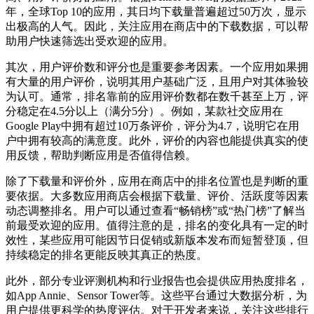
年，全球Top 10的应用，其日均下载量普遍超过50万次，显示
出极高的人气。因此，关注应用在商店中的下载数据，可以帮
助用户快速筛选出受欢迎的应用。
其次，用户评价数和评分也是重要参考因素。一个应用如果拥
有大量的用户评价，说明其用户基础广泛，且用户对其体验较
为认可。通常，排名靠前的应用评价数都在数千甚至上万，评
分稳定在4.5分以上（满分5分）。例如，某款社交应用在
Google Play中拥有超过10万条评价，评分为4.7，说明它在用
户中拥有较高的满意度。此外，评价的内容也能提供真实的使
用反馈，帮助判断应用是否值得信赖。
除了下载量和评价外，应用在商店中的排名位置也是判断的重
要依据。大多数应用商店会根据下载量、评价、活跃度等因素
动态调整排名。用户可以通过查看“畅销榜”或“热门榜”了解当
前最受欢迎的应用。值得注意的是，排名的变化具有一定的时
效性，某些应用可能因节日促销或新版本发布而短暂登顶，但
持续稳定的排名更能反映其真正的热度。
此外，部分专业评测机构和行业报告也会提供应用热度排名，
如App Annie、Sensor Tower等。这些平台通过大数据分析，为
用户提供更科学的热度评估。对于开发者来说，关注这些排行