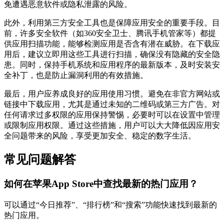
免遭遇恶意软件或隐私泄露的风险。
此外，利用第三方安全工具也是保障应用安全的重要手段。目
前，许多安全软件（如360安全卫士、腾讯手机管家等）都提
供应用扫描功能，能够检测应用是否含有潜在威胁。在下载应
用后，建议立即用这些工具进行扫描，确保没有隐藏的安全隐
患。同时，保持手机系统和应用程序的最新版本，及时安装安
全补丁，也是防止漏洞利用的有效措施。
最后，用户应养成良好的应用使用习惯。避免在非官方网站或
链接中下载应用，尤其是通过未知的二维码或第三方广告。对
任何请求过多权限的应用保持警惕，必要时可以在设置中管理
或限制应用权限。通过这些措施，用户可以大大降低因应用安
全问题带来的风险，享受更加安全、稳定的数字生活。
常见问题解答
如何在苹果App Store中查找最新的热门应用？
可以通过“今日推荐”、“排行榜”和“搜索”功能快速找到最新的
热门应用。