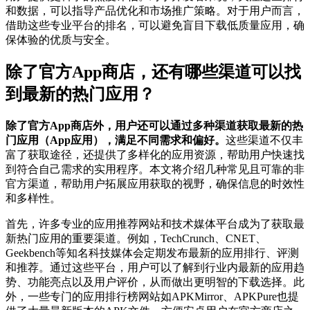
和数据，可以指导产品优化和市场推广策略。对于用户而言，
借助这些专业平台的排名，可以避免盲目下载低质量应用，确
保体验的优质与安全。
除了官方App商店，还有哪些渠道可以找
到最新的热门应用？
除了官方App商店外，用户还可以通过多种渠道获取最新的热
门应用（App应用），满足不同需求和偏好。
这些渠道不仅丰
富了获取途径，还提供了多样化的应用资源，帮助用户快速找
到符合自己需求的实用程序。本文将介绍几种常见且可靠的非
官方渠道，帮助用户拓展应用获取的视野，确保信息的时效性
和多样性。
首先，许多专业的应用推荐网站和技术媒体平台成为了获取最
新热门应用的重要渠道。例如，TechCrunch、CNET、
Geekbench等知名科技媒体会定期发布最新的应用排行、评测
和推荐。通过这些平台，用户可以了解到行业内最新的应用趋
势、功能亮点以及用户评价，从而做出更明智的下载选择。此
外，一些专门的应用排行榜网站如APKMirror、APKPure也提