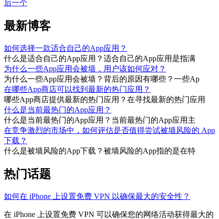
后一个
最新博客
如何选择一款适合自己的App应用？
什么是适合自己的App应用？适合自己的App应用是指满
为什么一些App应用会被墙，用户该如何应对？
为什么一些App应用会被墙？背后的原因有哪些？一些Ap
在哪些App商店可以找到最新的热门应用？
哪些App商店提供最新的热门应用？在寻找最新的热门应用
什么是当前最热门的App应用？
什么是当前最热门的App应用？当前最热门的App应用主
在竞争激烈的市场中，如何评估是否值得尝试被墙风险的 App
下载？
什么是被墙风险的App下载？被墙风险的App指的是在特
热门话题
如何在 iPhone 上设置免费 VPN 以确保最大的安全性？
在 iPhone 上设置免费 VPN 可以确保您的网络活动获得最大的