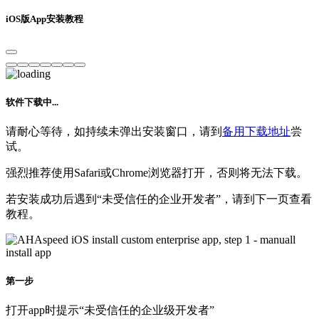
iOS版App安装教程
软件下载中...
请耐心等待，如持续未弹出安装窗口，请到
备用下载地址
尝
试。
强烈推荐使用Safari或Chrome浏览器打开，否则将无法下载。
若安装成功后遇到“未受信任的企业开发者”，请到下一页查看
教程。
第一步
打开app时提示“未受信任的企业级开发者”