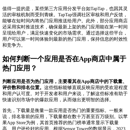
值得一提的是，某些第三方应用分发平台如TapTap，也因其灵
活的审核机制而受到青睐。TapTap强调社区审核和用户反馈，
能够在短时间内将热门应用推送给用户。此外，部分应用商店
还采用实时推送技术，确保最新上架的热门应用能在第一时间
呈现给用户，满足快速变化的市场需求。通过选择这些平台，
用户可以第一时间体验到最新的热门应用，保持信息的时效性
和竞争力。
如何判断一个应用是否在App商店中属于
热门应用？
判断应用是否为热门应用，主要看其在App商店中的下载量、
评价数和排名位置。
这些指标能够直观反映应用的受欢迎程度
和用户认可度。对于开发者和用户来说，了解这些标准有助于
快速识别市场中的爆款应用，从而做出更明智的选择。
首先，下载量是衡量一款应用是否热门的重要指标。一般来
说，排名靠前的应用，下载量都在数十万甚至百万级别。以苹
果App Store为例，其首页推荐的热门榜单通常显示下载量
高、用户评价好的应用。根据Sensor Tower的数据显示，2023