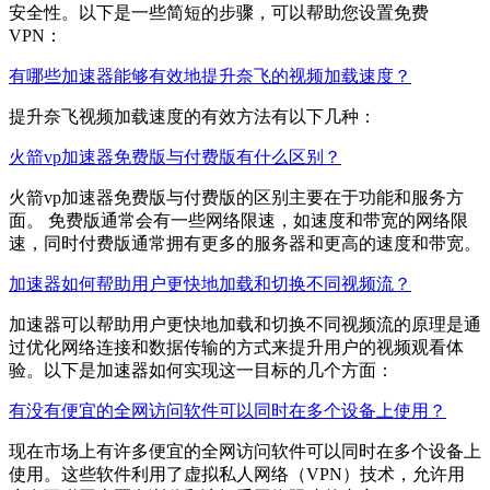
安全性。以下是一些简短的步骤，可以帮助您设置免费
VPN：
有哪些加速器能够有效地提升奈飞的视频加载速度？
提升奈飞视频加载速度的有效方法有以下几种：
火箭vp加速器免费版与付费版有什么区别？
火箭vp加速器免费版与付费版的区别主要在于功能和服务方
面。 免费版通常会有一些网络限速，如速度和带宽的网络限
速，同时付费版通常拥有更多的服务器和更高的速度和带宽。
加速器如何帮助用户更快地加载和切换不同视频流？
加速器可以帮助用户更快地加载和切换不同视频流的原理是通
过优化网络连接和数据传输的方式来提升用户的视频观看体
验。以下是加速器如何实现这一目标的几个方面：
有没有便宜的全网访问软件可以同时在多个设备上使用？
现在市场上有许多便宜的全网访问软件可以同时在多个设备上
使用。这些软件利用了虚拟私人网络（VPN）技术，允许用