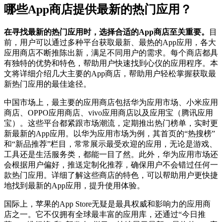
哪些App商店提供最新的热门应用？
在寻找最新的热门应用时，选择合适的App商店至关重要。
目
前，用户可以通过多种平台获取最新、最热的App应用，各大
应用商店不断推陈出新，满足不同用户的需求。每个商店都具
有独特的优势和特色，帮助用户快速找到心仪的应用程序。本
文将详细介绍几大主要的App商店，帮助用户轻松掌握获取最
新热门应用的最佳途径。
中国市场上，最主要的应用商店包括华为应用市场、小米应用
商店、OPPO应用商店、vivo应用商店以及应用宝（腾讯应用
宝）。这些平台都紧跟市场潮流，定期推出热门榜单，实时更
新最新的App应用。以华为应用市场为例，其首页的“热搜榜”
和“新品推荐”栏目，常常展示最受欢迎的应用，无论是游戏、
工具还是生活服务类，都能一目了然。此外，华为应用市场还
会根据用户偏好，推送定制化推荐，确保用户不会错过任何一
款热门应用。详细了解这些商店的特色，可以帮助用户更快捷
地找到最新的App应用，提升使用体验。
国际上，苹果的App Store无疑是最具权威和影响力的应用商
店之一。它不仅拥有全球最丰富的应用库，还通过“今日推