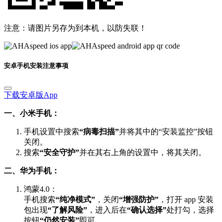
注意：请图片另存为到本机，以防失联！
安卓手机安装注意事项
下载安卓版App
一、小米手机：
手机设置中搜索
“病毒扫描”
并将其中的“安装监控”按钮
关闭。
搜索
“安全守护”
并在其右上角的设置中，将其关闭。
二、华为手机：
鸿蒙4.0：
手机搜索
“纯净模式”
，关闭
“增强防护”
，打开 app 安装
包出现
“了解风险”
，进入后在
“确认选择”
处打勾，选择
按钮
“仍然安装”
即可。