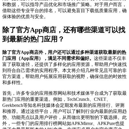
和数据，可以指导产品优化和市场推广策略。对于用户而言，
借助这些专业平台的排名，可以避免盲目下载低质量应用，确
保体验的优质与安全。
除了官方App商店，还有哪些渠道可以找
到最新的热门应用？
除了官方App商店外，用户还可以通过多种渠道获取最新的热
门应用（App应用），满足不同需求和偏好。
这些渠道不仅丰
富了获取途径，还提供了多样化的应用资源，帮助用户快速找
到符合自己需求的实用程序。本文将介绍几种常见且可靠的非
官方渠道，帮助用户拓展应用获取的视野，确保信息的时效性
和多样性。
首先，许多专业的应用推荐网站和技术媒体平台成为了获取最
新热门应用的重要渠道。例如，TechCrunch、CNET、
Geekbench等知名科技媒体会定期发布最新的应用排行、评测
和推荐。通过这些平台，用户可以了解到行业内最新的应用趋
势、功能亮点以及用户评价，从而做出更明智的下载选择。此
外，一些专门的应用排行榜网站如APKMirror、APKPure也提