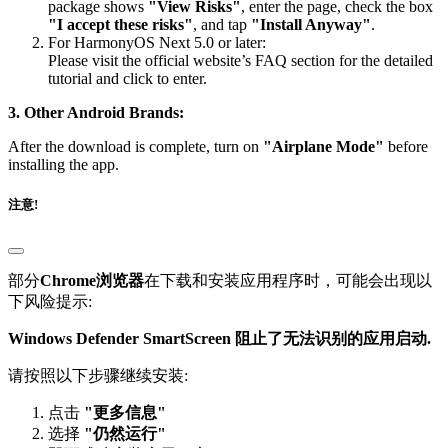
package shows
"View Risks"
, enter the page, check the box
"I accept these risks"
, and tap
"Install Anyway"
.
For HarmonyOS Next 5.0 or later:
Please visit the official website’s FAQ section for the detailed
tutorial and click to enter.
3. Other Android Brands:
After the download is complete, turn on
"Airplane Mode"
before
installing the app.
注意!
部分
Chrome浏览器
在下载和安装应用程序时，可能会出现以
下风险提示:
Windows Defender SmartScreen 阻止了无法识别的应用启动.
请按照以下步骤继续安装:
点击
"更多信息"
选择
"仍然运行"