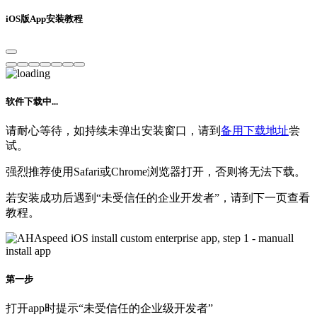
iOS版App安装教程
软件下载中...
请耐心等待，如持续未弹出安装窗口，请到
备用下载地址
尝
试。
强烈推荐使用Safari或Chrome浏览器打开，否则将无法下载。
若安装成功后遇到“未受信任的企业开发者”，请到下一页查看
教程。
第一步
打开app时提示“未受信任的企业级开发者”