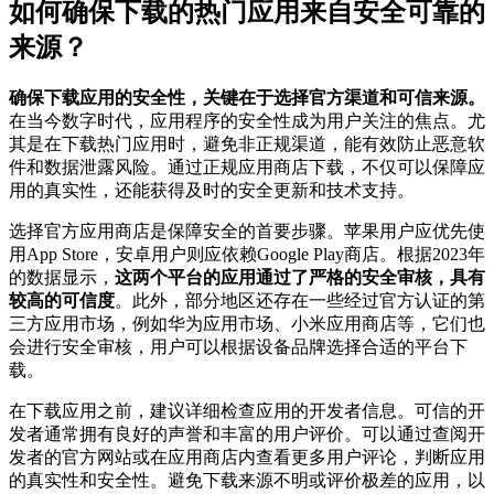
如何确保下载的热门应用来自安全可靠的
来源？
确保下载应用的安全性，关键在于选择官方渠道和可信来源。
在当今数字时代，应用程序的安全性成为用户关注的焦点。尤
其是在下载热门应用时，避免非正规渠道，能有效防止恶意软
件和数据泄露风险。通过正规应用商店下载，不仅可以保障应
用的真实性，还能获得及时的安全更新和技术支持。
选择官方应用商店是保障安全的首要步骤。苹果用户应优先使
用App Store，安卓用户则应依赖Google Play商店。根据2023年
的数据显示，
这两个平台的应用通过了严格的安全审核，具有
较高的可信度
。此外，部分地区还存在一些经过官方认证的第
三方应用市场，例如华为应用市场、小米应用商店等，它们也
会进行安全审核，用户可以根据设备品牌选择合适的平台下
载。
在下载应用之前，建议详细检查应用的开发者信息。可信的开
发者通常拥有良好的声誉和丰富的用户评价。可以通过查阅开
发者的官方网站或在应用商店内查看更多用户评论，判断应用
的真实性和安全性。避免下载来源不明或评价极差的应用，以