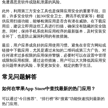
免遭遇恶意软件或隐私泄露的风险。
此外，利用第三方安全工具也是保障应用安全的重要手段。目
前，许多安全软件（如360安全卫士、腾讯手机管家等）都提
供应用扫描功能，能够检测应用是否含有潜在威胁。在下载应
用后，建议立即用这些工具进行扫描，确保没有隐藏的安全隐
患。同时，保持手机系统和应用程序的最新版本，及时安装安
全补丁，也是防止漏洞利用的有效措施。
最后，用户应养成良好的应用使用习惯。避免在非官方网站或
链接中下载应用，尤其是通过未知的二维码或第三方广告。对
任何请求过多权限的应用保持警惕，必要时可以在设置中管理
或限制应用权限。通过这些措施，用户可以大大降低因应用安
全问题带来的风险，享受更加安全、稳定的数字生活。
常见问题解答
如何在苹果App Store中查找最新的热门应用？
可以通过“今日推荐”、“排行榜”和“搜索”功能快速找到最新的
热门应用。