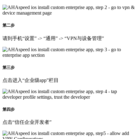
第二步
请到手机“设置” -> “通用” -> “VPN与设备管理”
第三步
点击进入“企业级app”栏目
第四步
点击“信任企业开发者”