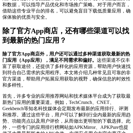
和数据，可以指导产品优化和市场推广策略。对于用户而言，
借助这些专业平台的排名，可以避免盲目下载低质量应用，确
保体验的优质与安全。
除了官方App商店，还有哪些渠道可以找
到最新的热门应用？
除了官方App商店外，用户还可以通过多种渠道获取最新的热
门应用（App应用），满足不同需求和偏好。
这些渠道不仅丰
富了获取途径，还提供了多样化的应用资源，帮助用户快速找
到符合自己需求的实用程序。本文将介绍几种常见且可靠的非
官方渠道，帮助用户拓展应用获取的视野，确保信息的时效性
和多样性。
首先，许多专业的应用推荐网站和技术媒体平台成为了获取最
新热门应用的重要渠道。例如，TechCrunch、CNET、
Geekbench等知名科技媒体会定期发布最新的应用排行、评测
和推荐。通过这些平台，用户可以了解到行业内最新的应用趋
势、功能亮点以及用户评价，从而做出更明智的下载选择。此
外，一些专门的应用排行榜网站如APKMirror、APKPure也提