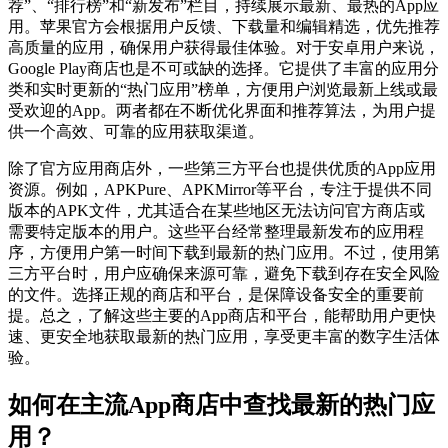
荐”、“排行榜”和“新发布”栏目，持续展示最新、最热的App应
用。苹果官方会根据用户反馈、下载量和编辑精选，优先推荐
高质量的应用，确保用户获得最佳体验。对于安卓用户来说，
Google Play商店也是不可或缺的选择。它提供了丰富的应用分
类和实时更新的“热门应用”榜单，方便用户浏览最新上线或最
受欢迎的App。两者都在不断优化界面和推荐算法，为用户提
供一个高效、可靠的应用获取渠道。
除了官方应用商店外，一些第三方平台也提供优质的App应用
资源。例如，APKPure、APKMirror等平台，专注于提供不同
版本的APK文件，尤其适合在某些地区无法访问官方商店或
需要特定版本的用户。这些平台经常整理最新发布的应用程
序，方便用户第一时间下载到最新的热门应用。不过，使用第
三方平台时，用户应确保来源可靠，避免下载到存在安全风险
的文件。选择正规的商店和平台，是保障设备安全的重要前
提。总之，了解这些主要的App商店和平台，能帮助用户更快
速、更安全地获取最新的热门应用，享受更丰富的数字生活体
验。
如何在主流App商店中查找最新的热门应
用？