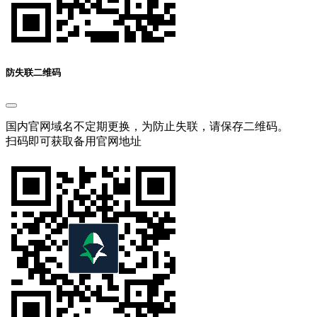
防失联二维码
国内官网域名不定期更换，为防止失联，请保存二维码。
扫码即可获取备用官网地址