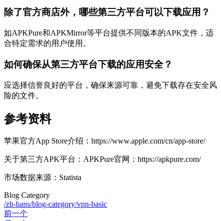
除了官方商店外，哪些第三方平台可以下载应用？
如APKPure和APKMirror等平台提供不同版本的APK文件，适
合特定需求的用户使用。
如何确保从第三方平台下载的应用安全？
应选择信誉良好的平台，确保来源可靠，避免下载存在安全风
险的文件。
参考资料
苹果官方App Store介绍：https://www.apple.com/cn/app-store/
关于第三方APK平台：APKPure官网：https://apkpure.com/
市场数据来源：Statista
Blog Category
/zh-hans/blog-category/vpn-basic
前一个