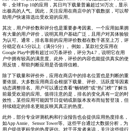
年，全球Top 10的应用，其日均下载量普遍超过50万次，显示
出极高的人气。因此，关注应用在商店中的下载数据，可以帮
助用户快速筛选出受欢迎的应用。
其次，用户评价数和评分也是重要参考因素。一个应用如果拥
有大量的用户评价，说明其用户基础广泛，且用户对其体验较
为认可。通常，排名靠前的应用评价数都在数千甚至上万，评
分稳定在4.5分以上（满分5分）。例如，某款社交应用在
Google Play中拥有超过10万条评价，评分为4.7，说明它在用
户中拥有较高的满意度。此外，评价的内容也能提供真实的使
用反馈，帮助判断应用是否值得信赖。
除了下载量和评价外，应用在商店中的排名位置也是判断的重
要依据。大多数应用商店会根据下载量、评价、活跃度等因素
动态调整排名。用户可以通过查看“畅销榜”或“热门榜”了解当
前最受欢迎的应用。值得注意的是，排名的变化具有一定的时
效性，某些应用可能因节日促销或新版本发布而短暂登顶，但
持续稳定的排名更能反映其真正的热度。
此外，部分专业评测机构和行业报告也会提供应用热度排名，
如App Annie、Sensor Tower等。这些平台通过大数据分析，为
用户提供更科学的热度评估。对于开发者来说，关注这些排行