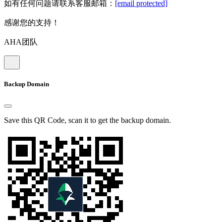
如有任何问题请联系客服邮箱：
[email protected]
感谢您的支持！
AHA团队
Backup Domain
Save this QR Code, scan it to get the backup domain.