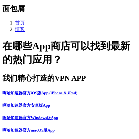
面包屑
首页
博客
在哪些App商店可以找到最新
的热门应用？
我们精心打造的VPN APP
啊哈加速器官方iOS版App (iPhone & iPad)
啊哈加速器官方安卓版App
啊哈加速器官方Windows版App
啊哈加速器官方macOS版App