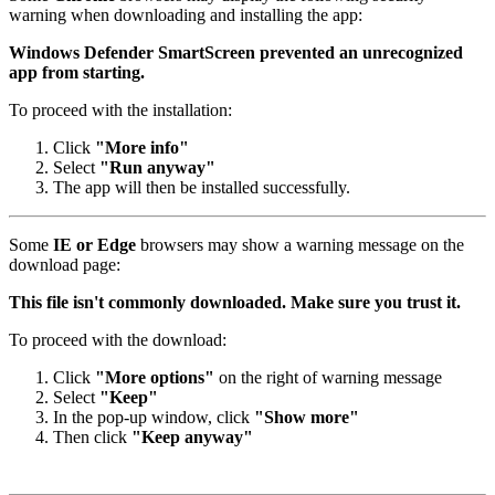
warning when downloading and installing the app:
Windows Defender SmartScreen prevented an unrecognized
app from starting.
To proceed with the installation:
Click
"More info"
Select
"Run anyway"
The app will then be installed successfully.
Some
IE or Edge
browsers may show a warning message on the
download page:
This file isn't commonly downloaded. Make sure you trust it.
To proceed with the download:
Click
"More options"
on the right of warning message
Select
"Keep"
In the pop-up window, click
"Show more"
Then click
"Keep anyway"