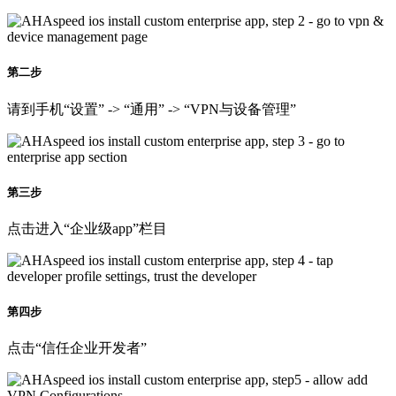
第二步
请到手机“设置” -> “通用” -> “VPN与设备管理”
第三步
点击进入“企业级app”栏目
第四步
点击“信任企业开发者”