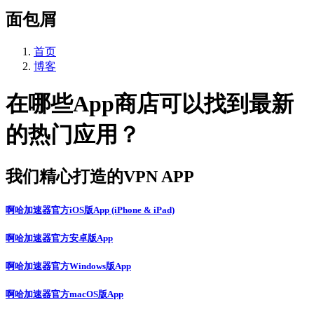
面包屑
首页
博客
在哪些App商店可以找到最新
的热门应用？
我们精心打造的VPN APP
啊哈加速器官方iOS版App (iPhone & iPad)
啊哈加速器官方安卓版App
啊哈加速器官方Windows版App
啊哈加速器官方macOS版App