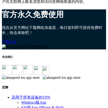
户在互联网上匿名浏览和访问受网络限速的内容。
官方永久免费使用
现在从官方网站下载啊哈加速器，每日签到即可获得免费时
长，快去体验吧！
下载App
关注我们
页脚
适用于所有设备的VPN
Windows版App
iOS版App (iPhone & iPad)