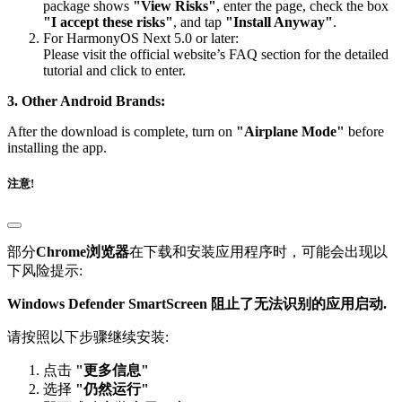
package shows
"View Risks"
, enter the page, check the box
"I accept these risks"
, and tap
"Install Anyway"
.
For HarmonyOS Next 5.0 or later:
Please visit the official website’s FAQ section for the detailed
tutorial and click to enter.
3. Other Android Brands:
After the download is complete, turn on
"Airplane Mode"
before
installing the app.
注意!
部分
Chrome浏览器
在下载和安装应用程序时，可能会出现以
下风险提示:
Windows Defender SmartScreen 阻止了无法识别的应用启动.
请按照以下步骤继续安装:
点击
"更多信息"
选择
"仍然运行"