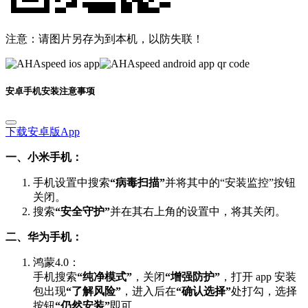
注意：请图片另存为到本机，以防失联！
安卓手机安装注意事项
下载安卓版App
一、小米手机：
手机设置中搜索
“病毒扫描”
并将其中的“安装监控”按钮
关闭。
搜索
“安全守护”
并在其右上角的设置中，将其关闭。
二、华为手机：
鸿蒙4.0：
手机搜索
“纯净模式”
，关闭
“增强防护”
，打开 app 安装
包出现
“了解风险”
，进入后在
“确认选择”
处打勾，选择
按钮
“仍然安装”
即可。