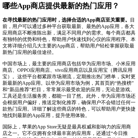
哪些App商店提供最新的热门应用？
在寻找最新的热门应用时，选择合适的App商店至关重要。
目
前，用户可以通过多种平台获取最新、最热的App应用，各大
应用商店不断推陈出新，满足不同用户的需求。每个商店都具
有独特的优势和特色，帮助用户快速找到心仪的应用程序。本
文将详细介绍几大主要的App商店，帮助用户轻松掌握获取最
新热门应用的最佳途径。
中国市场上，最主要的应用商店包括华为应用市场、小米应用
商店、OPPO应用商店、vivo应用商店以及应用宝（腾讯应用
宝）。这些平台都紧跟市场潮流，定期推出热门榜单，实时更
新最新的App应用。以华为应用市场为例，其首页的“热搜榜”
和“新品推荐”栏目，常常展示最受欢迎的应用，无论是游戏、
工具还是生活服务类，都能一目了然。此外，华为应用市场还
会根据用户偏好，推送定制化推荐，确保用户不会错过任何一
款热门应用。详细了解这些商店的特色，可以帮助用户更快捷
地找到最新的App应用，提升使用体验。
国际上，苹果的App Store无疑是最具权威和影响力的应用商
店之一。它不仅拥有全球最丰富的应用库，还通过“今日推