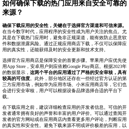
如何确保下载的热门应用来自安全可靠的
来源？
确保下载应用的安全性，关键在于选择官方渠道和可信来源。
在当今数字时代，应用程序的安全性成为用户关注的焦点。尤
其是在下载热门应用时，避免非正规渠道，能有效防止恶意软
件和数据泄露风险。通过正规应用商店下载，不仅可以保障应
用的真实性，还能获得及时的安全更新和技术支持。
选择官方应用商店是保障安全的首要步骤。苹果用户应优先使
用App Store，安卓用户则应依赖Google Play商店。根据2023年
的数据显示，
这两个平台的应用通过了严格的安全审核，具有
较高的可信度
。此外，部分地区还存在一些经过官方认证的第
三方应用市场，例如华为应用市场、小米应用商店等，它们也
会进行安全审核，用户可以根据设备品牌选择合适的平台下
载。
在下载应用之前，建议详细检查应用的开发者信息。可信的开
发者通常拥有良好的声誉和丰富的用户评价。可以通过查阅开
发者的官方网站或在应用商店内查看更多用户评论，判断应用
的真实性和安全性。避免下载来源不明或评价极差的应用，以