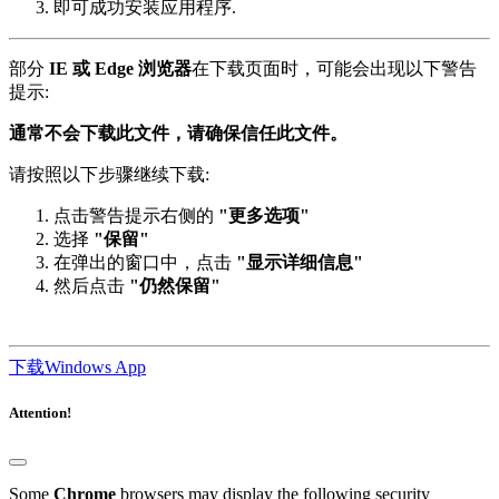
即可成功安装应用程序.
部分
IE 或 Edge 浏览器
在下载页面时，可能会出现以下警告
提示:
通常不会下载此文件，请确保信任此文件。
请按照以下步骤继续下载:
点击警告提示右侧的
"更多选项"
选择
"保留"
在弹出的窗口中，点击
"显示详细信息"
然后点击
"仍然保留"
下载Windows App
Attention!
Some
Chrome
browsers may display the following security