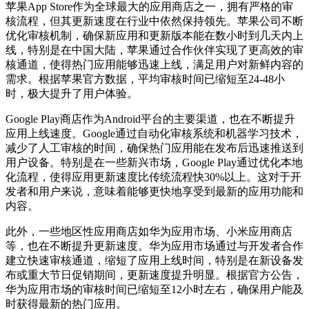
苹果App Store作为全球最大的应用商店之一，拥有严格的审
核流程，但其更新速度在行业中依然保持领先。苹果公司不断
优化审核机制，确保新应用和更新版本能在数小时到几天内上
线，特别是在中国大陆，苹果通过合作伙伴实现了更高效的审
核通道，使得热门应用能够迅速上线，满足用户对新鲜内容的
需求。根据苹果官方数据，平均审核时间已缩短至24-48小
时，极大提升了用户体验。
Google Play商店作为Android平台的主要渠道，也在不断提升
应用上线速度。Google通过自动化审核系统和机器学习技术，
减少了人工审核的时间，确保热门应用能在发布后迅速推送到
用户设备。特别是在一些新兴市场，Google Play通过优化本地
化流程，使得应用更新速度比传统流程快30%以上。这对于开
发者和用户来说，意味着能够更快地享受到最新的应用功能和
内容。
此外，一些地区性应用商店如华为应用市场、小米应用商店
等，也在不断提升更新速度。华为应用市场通过与开发者合作
建立快速审核通道，缩短了应用上线时间，特别是在新设备发
布或重大节日促销期间，更新速度提升明显。根据官方公告，
华为应用市场的审核时间已缩短至12小时左右，确保用户能及
时获得最新的热门应用。