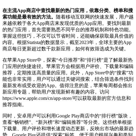
在主流App商店中查找最新的热门应用，依靠分类、榜单和搜
索功能是最有效的方法。
随着移动互联网的快速发展，用户越
来越依赖于各大App商店来发现优质的App应用。要找到最新
的热门应用，首先需要熟悉不同平台的推荐机制和特色功能。
掌握这些技巧，不仅可以节省时间，还能确保获取最具价值的
内容。根据Statista的数据显示，截至2023年，全球主要的App
商店每日更新超过数千款新应用，如何有效筛选成为关键。
在苹果App Store中，探索“今日推荐”和“排行榜”是了解最新热
门应用的快捷途径。苹果官方会根据用户评价、下载量和编辑
推荐，定期推送高质量的应用。此外，App Store中的“搜索”功
能也非常实用，用户可以通过关键词搜索，结合筛选条件找到
最新发布或受欢迎的App。值得注意的是，苹果每周都会推出
新应用专题，帮助用户发现新鲜有趣的内容。访问
https://www.apple.com/cn/app-store/可以获取最新的官方信息和
推荐指南。
同时，安卓用户可以利用Google Play商店中的“排行榜”版块，
查看“畅销榜”、“新兴榜”和“编辑推荐”等分类。这些榜单根据
下载量、用户评价和增长速度动态更新，反映出市场的最新趋
势。Google Play还提供“探索”标签，便于用户根据兴趣和类别