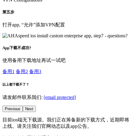
第五步
打开app, “允许”添加VPN配置
App下载不成功?
使用备用下载地址再试一试吧
备用1
备用2
备用3
以上都下载不了？
请发邮件联系我们:
[email protected]
Previous
Next
目前ios端无下载源。我们正在筹备新的下载方式，近期即将
上线。请关注我们官网动态以及app公告。