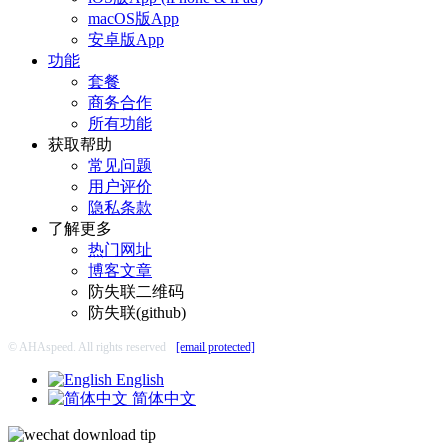
macOS版App
安卓版App
功能
套餐
商务合作
所有功能
获取帮助
常见问题
用户评价
隐私条款
了解更多
热门网址
博客文章
防失联二维码
防失联(github)
© AHAspeed. All rights reserved
[email protected]
English
简体中文