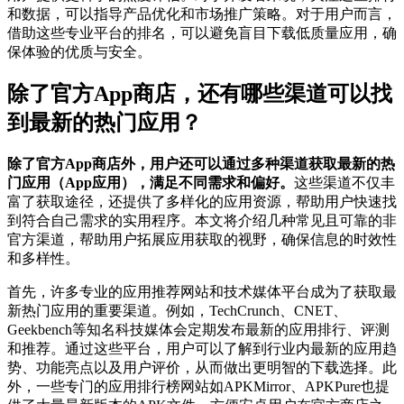
和数据，可以指导产品优化和市场推广策略。对于用户而言，
借助这些专业平台的排名，可以避免盲目下载低质量应用，确
保体验的优质与安全。
除了官方App商店，还有哪些渠道可以找
到最新的热门应用？
除了官方App商店外，用户还可以通过多种渠道获取最新的热
门应用（App应用），满足不同需求和偏好。
这些渠道不仅丰
富了获取途径，还提供了多样化的应用资源，帮助用户快速找
到符合自己需求的实用程序。本文将介绍几种常见且可靠的非
官方渠道，帮助用户拓展应用获取的视野，确保信息的时效性
和多样性。
首先，许多专业的应用推荐网站和技术媒体平台成为了获取最
新热门应用的重要渠道。例如，TechCrunch、CNET、
Geekbench等知名科技媒体会定期发布最新的应用排行、评测
和推荐。通过这些平台，用户可以了解到行业内最新的应用趋
势、功能亮点以及用户评价，从而做出更明智的下载选择。此
外，一些专门的应用排行榜网站如APKMirror、APKPure也提