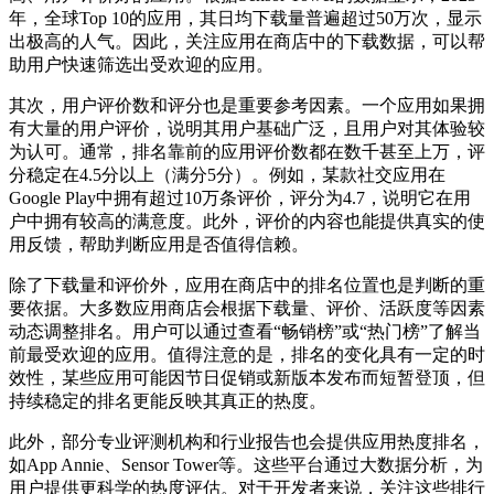
年，全球Top 10的应用，其日均下载量普遍超过50万次，显示
出极高的人气。因此，关注应用在商店中的下载数据，可以帮
助用户快速筛选出受欢迎的应用。
其次，用户评价数和评分也是重要参考因素。一个应用如果拥
有大量的用户评价，说明其用户基础广泛，且用户对其体验较
为认可。通常，排名靠前的应用评价数都在数千甚至上万，评
分稳定在4.5分以上（满分5分）。例如，某款社交应用在
Google Play中拥有超过10万条评价，评分为4.7，说明它在用
户中拥有较高的满意度。此外，评价的内容也能提供真实的使
用反馈，帮助判断应用是否值得信赖。
除了下载量和评价外，应用在商店中的排名位置也是判断的重
要依据。大多数应用商店会根据下载量、评价、活跃度等因素
动态调整排名。用户可以通过查看“畅销榜”或“热门榜”了解当
前最受欢迎的应用。值得注意的是，排名的变化具有一定的时
效性，某些应用可能因节日促销或新版本发布而短暂登顶，但
持续稳定的排名更能反映其真正的热度。
此外，部分专业评测机构和行业报告也会提供应用热度排名，
如App Annie、Sensor Tower等。这些平台通过大数据分析，为
用户提供更科学的热度评估。对于开发者来说，关注这些排行