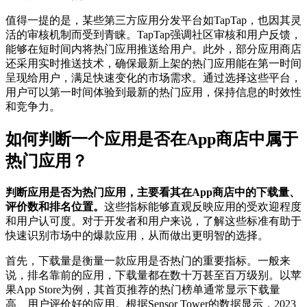
值得一提的是，某些第三方应用分发平台如TapTap，也因其灵
活的审核机制而受到青睐。TapTap强调社区审核和用户反馈，
能够在短时间内将热门应用推送给用户。此外，部分应用商店
还采用实时推送技术，确保最新上架的热门应用能在第一时间
呈现给用户，满足快速变化的市场需求。通过选择这些平台，
用户可以第一时间体验到最新的热门应用，保持信息的时效性
和竞争力。
如何判断一个应用是否在App商店中属于
热门应用？
判断应用是否为热门应用，主要看其在App商店中的下载量、
评价数和排名位置。
这些指标能够直观反映应用的受欢迎程度
和用户认可度。对于开发者和用户来说，了解这些标准有助于
快速识别市场中的爆款应用，从而做出更明智的选择。
首先，下载量是衡量一款应用是否热门的重要指标。一般来
说，排名靠前的应用，下载量都在数十万甚至百万级别。以苹
果App Store为例，其首页推荐的热门榜单通常显示下载量
高、用户评价好的应用。根据Sensor Tower的数据显示，2023