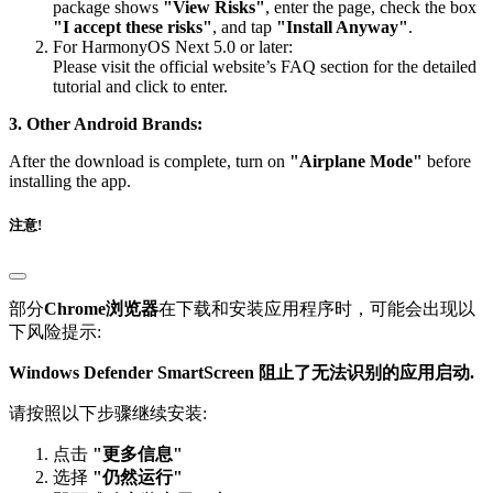
package shows
"View Risks"
, enter the page, check the box
"I accept these risks"
, and tap
"Install Anyway"
.
For HarmonyOS Next 5.0 or later:
Please visit the official website’s FAQ section for the detailed
tutorial and click to enter.
3. Other Android Brands:
After the download is complete, turn on
"Airplane Mode"
before
installing the app.
注意!
部分
Chrome浏览器
在下载和安装应用程序时，可能会出现以
下风险提示:
Windows Defender SmartScreen 阻止了无法识别的应用启动.
请按照以下步骤继续安装:
点击
"更多信息"
选择
"仍然运行"