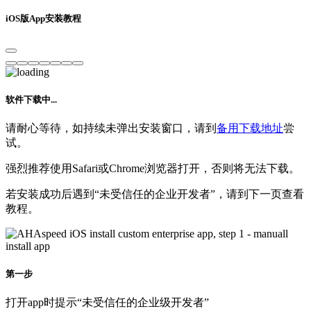
iOS版App安装教程
软件下载中...
请耐心等待，如持续未弹出安装窗口，请到
备用下载地址
尝
试。
强烈推荐使用Safari或Chrome浏览器打开，否则将无法下载。
若安装成功后遇到“未受信任的企业开发者”，请到下一页查看
教程。
第一步
打开app时提示“未受信任的企业级开发者”