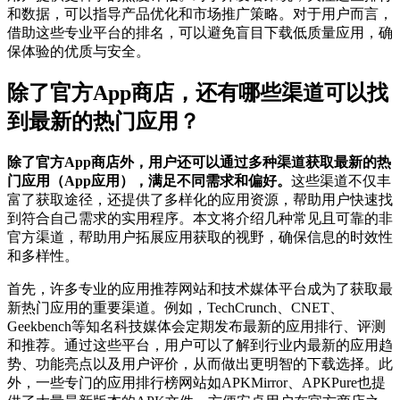
和数据，可以指导产品优化和市场推广策略。对于用户而言，
借助这些专业平台的排名，可以避免盲目下载低质量应用，确
保体验的优质与安全。
除了官方App商店，还有哪些渠道可以找
到最新的热门应用？
除了官方App商店外，用户还可以通过多种渠道获取最新的热
门应用（App应用），满足不同需求和偏好。
这些渠道不仅丰
富了获取途径，还提供了多样化的应用资源，帮助用户快速找
到符合自己需求的实用程序。本文将介绍几种常见且可靠的非
官方渠道，帮助用户拓展应用获取的视野，确保信息的时效性
和多样性。
首先，许多专业的应用推荐网站和技术媒体平台成为了获取最
新热门应用的重要渠道。例如，TechCrunch、CNET、
Geekbench等知名科技媒体会定期发布最新的应用排行、评测
和推荐。通过这些平台，用户可以了解到行业内最新的应用趋
势、功能亮点以及用户评价，从而做出更明智的下载选择。此
外，一些专门的应用排行榜网站如APKMirror、APKPure也提