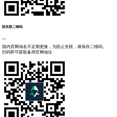
防失联二维码
国内官网域名不定期更换，为防止失联，请保存二维码。
扫码即可获取备用官网地址