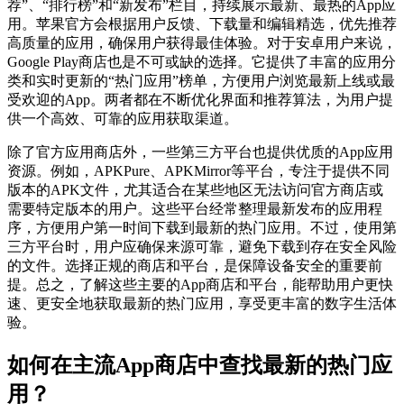
荐”、“排行榜”和“新发布”栏目，持续展示最新、最热的App应
用。苹果官方会根据用户反馈、下载量和编辑精选，优先推荐
高质量的应用，确保用户获得最佳体验。对于安卓用户来说，
Google Play商店也是不可或缺的选择。它提供了丰富的应用分
类和实时更新的“热门应用”榜单，方便用户浏览最新上线或最
受欢迎的App。两者都在不断优化界面和推荐算法，为用户提
供一个高效、可靠的应用获取渠道。
除了官方应用商店外，一些第三方平台也提供优质的App应用
资源。例如，APKPure、APKMirror等平台，专注于提供不同
版本的APK文件，尤其适合在某些地区无法访问官方商店或
需要特定版本的用户。这些平台经常整理最新发布的应用程
序，方便用户第一时间下载到最新的热门应用。不过，使用第
三方平台时，用户应确保来源可靠，避免下载到存在安全风险
的文件。选择正规的商店和平台，是保障设备安全的重要前
提。总之，了解这些主要的App商店和平台，能帮助用户更快
速、更安全地获取最新的热门应用，享受更丰富的数字生活体
验。
如何在主流App商店中查找最新的热门应
用？