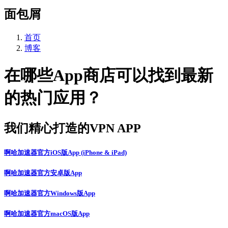
面包屑
首页
博客
在哪些App商店可以找到最新
的热门应用？
我们精心打造的VPN APP
啊哈加速器官方iOS版App (iPhone & iPad)
啊哈加速器官方安卓版App
啊哈加速器官方Windows版App
啊哈加速器官方macOS版App